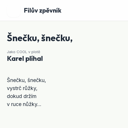
Fílův zpěvník
Šnečku, šnečku,
Jako COOL v plotě
Karel plíhal
Šnečku, šnečku,

vystrč růžky,

dokud držím

v ruce nůžky...
