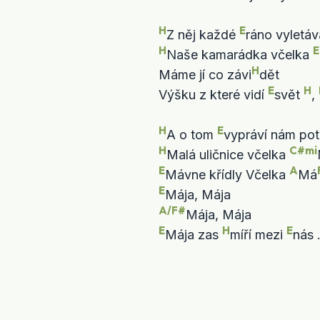
H
E
Z něj každé 
ráno vyletáv
H
E
Naše kamarádka včelka 
H
Máme jí co závi
dět

E
H
Výšku z které vidí 
svět 
, 
H
E
A o tom 
vypráví nám pot
H
C#mi
Malá uličnice včelka 
E
A
Mávne křídly Včelka 
Má
E
A/F#
E
H
E
Mája zas 
míří mezi 