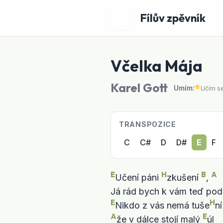
Fílův zpěvník
Včelka Mája
Karel Gott
Umím:
Učím s
TRANSPOZICE
C
C#
D
D#
E
F
E
H
B
A
Učení páni 
zkušení 
, 
Já rád bych k vám teď pod
E
H
Nikdo z vás nemá tuše
ní
A
E
že v dálce stojí malý 
úl
