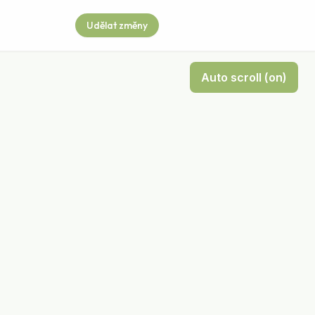
Udělat změny
Auto scroll (
on
)