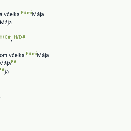
F#mi
á včelka 
Mája

H/C#
H/D#
, 
F#mi
om včelka 
F#
Mája
F#