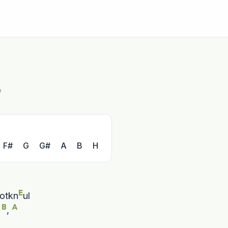
e
F#
G
G#
A
B
H
E
otkn
B
A
 
, 